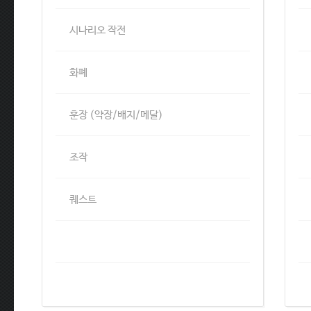
시나리오 작전
화폐
훈장 (약장/배지/메달)
조작
퀘스트