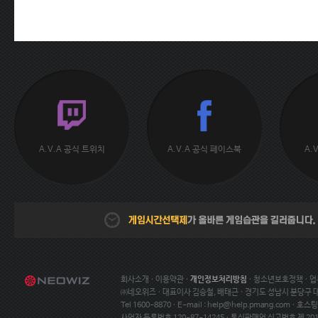
A.V.A 공식 트위치
A.V.A 공식 페이스북
A.
회사소개
·
이용약관
·
개인정보처리방침
·
청소년보호정책
·
업
㈜네오위즈 · 대표이사 김승철, 배태근 · 경기도 성남시 분당구
Tel 1600-8870 · E-mail :
help@help.pmang.com
· 호스