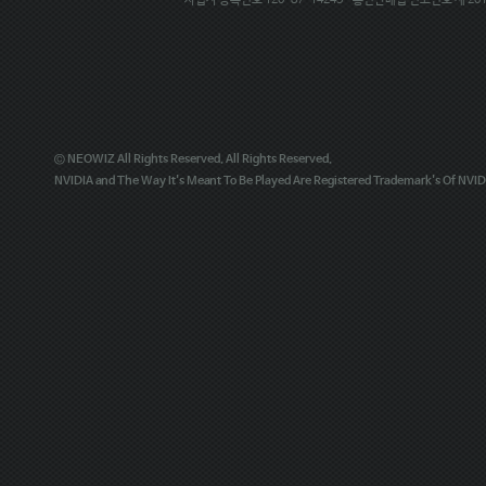
사업자 등록번호 120-87-14245 · 통신판매업 신고번호 제 20
© NEOWIZ All Rights Reserved. All Rights Reserved.
NVIDIA and The Way It's Meant To Be Played Are Registered Trademark's Of NVIDI