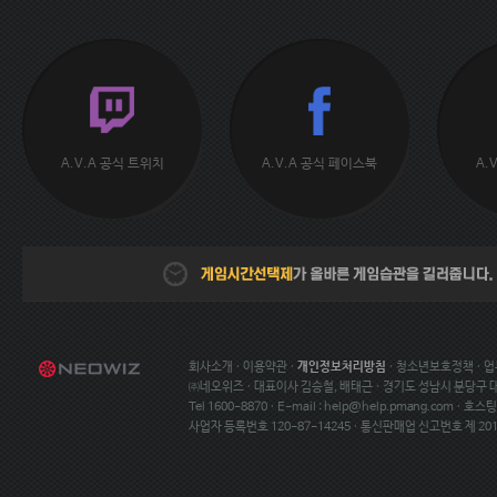
A.V.A 공식 트위치
A.V.A 공식 페이스북
A.
회사소개
·
이용약관
·
개인정보처리방침
·
청소년보호정책
·
업
㈜네오위즈 · 대표이사 김승철, 배태근 · 경기도 성남시 분당구
Tel 1600-8870 · E-mail :
help@help.pmang.com
· 호스
사업자 등록번호 120-87-14245 · 통신판매업 신고번호 제 20